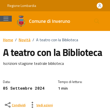
Vai ai contenuti
Vai al footer
Regione Lombardia
Comune di Inveruno
Home
/
Novità
/
A teatro con la Biblioteca
A teatro con la Biblioteca
Dettagli della notizia
Iscrizioni stagione teatrale biblioteca
Data:
Tempo di lettura:
1 min
05 Settembre 2024
Condividi
Vedi azioni