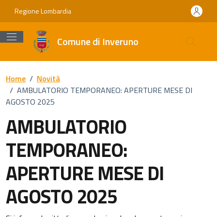
Vai ai contenuti
Vai al footer
Regione Lombardia
Comune di Inveruno
Home
/
Novità
/
AMBULATORIO TEMPORANEO: APERTURE MESE DI
AGOSTO 2025
AMBULATORIO
TEMPORANEO:
APERTURE MESE DI
AGOSTO 2025