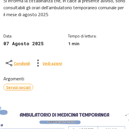
Dettagli della notizia
Si informa la cittadinanza che, in calce al presente avviso, sono
consultabili gli orari dell'ambulatorio temporaneo comunale per
il mese di agosto 2025
Data:
Tempo di lettura:
1 min
07 Agosto 2025
Condividi
Vedi azioni
Argomenti
Servizi sociali