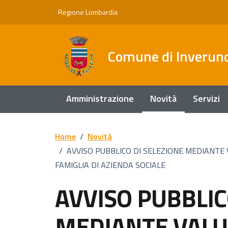
Vai ai contenuti
Vai al footer
Regione Lombardia
Comune di Inverun
Amministrazione
Novità
Servizi
Home
/
Novità
/
AVVISO PUBBLICO DI SELEZIONE MEDIANTE 
FAMIGLIA DI AZIENDA SOCIALE
AVVISO PUBBLIC
MEDIANTE VALU