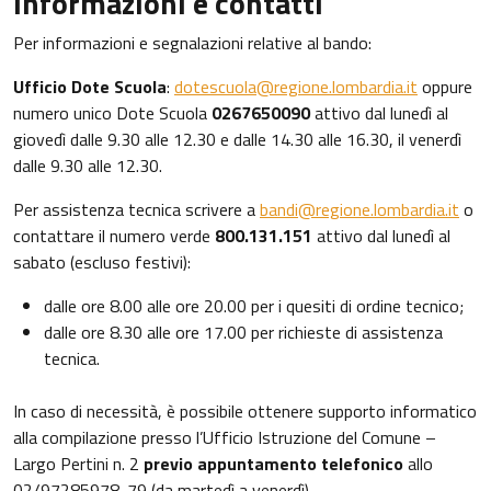
Informazioni e contatti
Per informazioni e segnalazioni relative al bando:
Ufficio Dote Scuola
:
dotescuola@regione.lombardia.it
oppure
numero unico Dote Scuola
0267650090
attivo dal lunedì al
giovedì dalle 9.30 alle 12.30 e dalle 14.30 alle 16.30, il venerdì
dalle 9.30 alle 12.30.
Per assistenza tecnica scrivere a
bandi@regione.lombardia.it
o
contattare il numero verde
800.131.151
attivo dal lunedì al
sabato (escluso festivi):
dalle ore 8.00 alle ore 20.00 per i quesiti di ordine tecnico;
dalle ore 8.30 alle ore 17.00 per richieste di assistenza
tecnica.
In caso di necessità, è possibile ottenere supporto informatico
alla compilazione presso l’Ufficio Istruzione del Comune –
Largo Pertini n. 2
previo appuntamento telefonico
allo
02/97285978-79 (da martedì a venerdì).