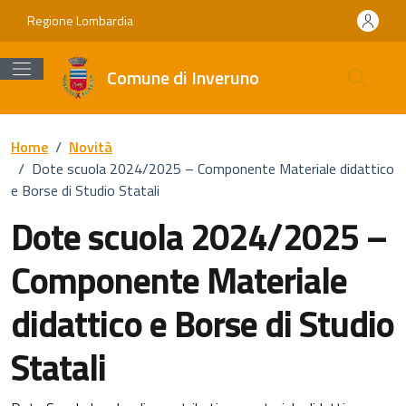
Vai ai contenuti
Vai al footer
Regione Lombardia
Comune di Inveruno
Home
/
Novità
/
Dote scuola 2024/2025 – Componente Materiale didattico
e Borse di Studio Statali
Dote scuola 2024/2025 –
Componente Materiale
didattico e Borse di Studio
Statali