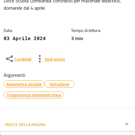
Dettagli della notizia
Dote Scuola Lombardia: contributi per materiale didattico,
domande dal 4 aprile.
Data:
Tempo di lettura:
3 min
03 Aprile 2024
Condividi
Vedi azioni
Argomenti
Assistenza sociale
Istruzione
Trasparenza amministrativa
INDICE DELLA PAGINA