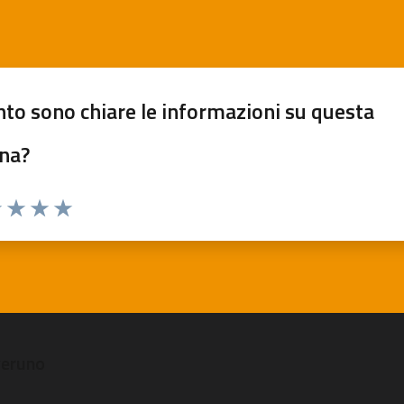
to sono chiare le informazioni su questa
na?
 1 stelle su 5
luta 2 stelle su 5
Valuta 3 stelle su 5
Valuta 4 stelle su 5
Valuta 5 stelle su 5
veruno