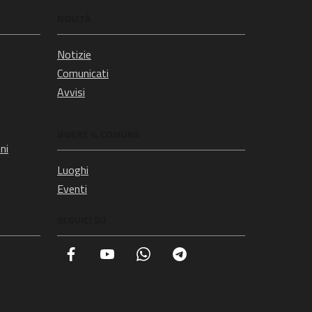
NOVITÀ
Notizie
Comunicati
Avvisi
VIVERE IL COMUNE
ni
Luoghi
Eventi
SEGUICI SU
Facebook
YouTube
Whatsapp
Telegram