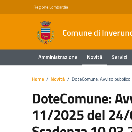
Vai ai contenuti
Vai al footer
Regione Lombardia
Comune di Inverun
Amministrazione
Novità
Servizi
Home
/
Novità
/
DoteComune: Avviso pubblico
DoteComune: Avv
11/2025 del 24
Scadenza 10.03.