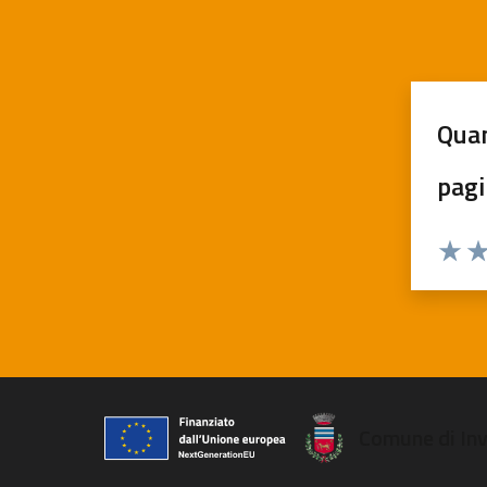
Quan
pagi
Valuta
Va
Comune di In