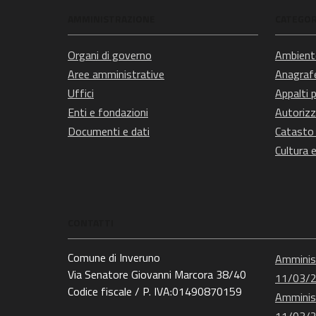
AMMINISTRAZIONE
CATEGORI
Organi di governo
Ambient
Aree amministrative
Anagrafe
Uffici
Appalti p
Enti e fondazioni
Autorizz
Documenti e dati
Catasto 
Cultura 
CONTATTI
Comune di Inveruno
Amminist
Via Senatore Giovanni Marcora 38/40
11/03/
Codice fiscale / P. IVA:01490870159
Amminist