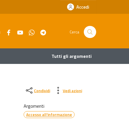
Accedi
Facebook
YouTube
Whatsapp
Telegram
:
Cerca
Tutti gli argomenti
Condividi
Vedi azioni
Argomenti
Accesso all'informazione