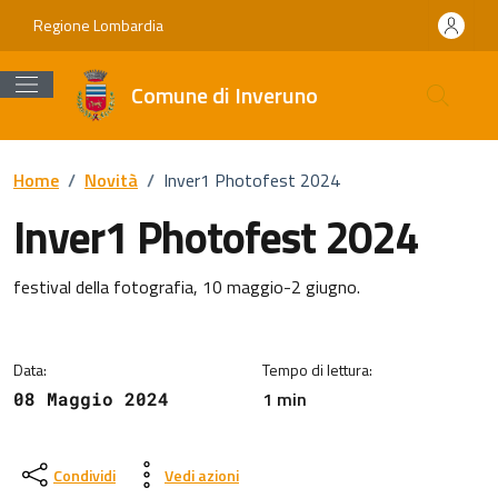
Vai ai contenuti
Vai al footer
Regione Lombardia
Comune di Inveruno
Home
/
Novità
/
Inver1 Photofest 2024
Inver1 Photofest 2024
Dettagli della notizia
festival della fotografia, 10 maggio-2 giugno.
Data:
Tempo di lettura:
1 min
08 Maggio 2024
Condividi
Vedi azioni