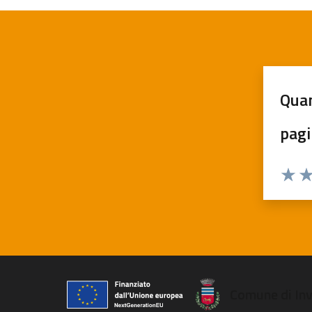
Quan
pagi
Valuta
Va
Comune di In