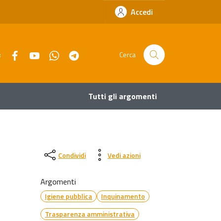
Accedi
Facebook
YouTube
Whatsapp
Telegram
:
Cerca
Tutti gli argomenti
Condividi
Vedi azioni
Argomenti
Igiene pubblica
Inquinamento
Trasparenza amministrativa