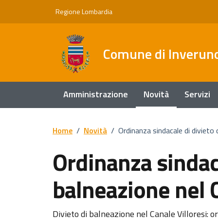
Vai ai contenuti
Vai al footer
Regione Lombardia
Comune di Inverun
Amministrazione
Novità
Servizi
Home
/
Novità
/
Ordinanza sindacale di divieto d
Ordinanza sindaca
balneazione nel C
Divieto di balneazione nel Canale Villoresi: 