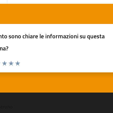
to sono chiare le informazioni su questa
na?
 1 stelle su 5
luta 2 stelle su 5
Valuta 3 stelle su 5
Valuta 4 stelle su 5
Valuta 5 stelle su 5
veruno