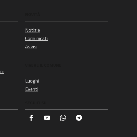
NOVITÀ
Notizie
Comunicati
Avvisi
VIVERE IL COMUNE
ni
Luoghi
Eventi
SEGUICI SU
Facebook
YouTube
Whatsapp
Telegram