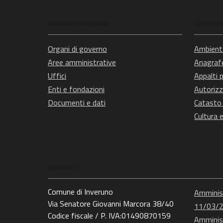
AMMINISTRAZIONE
CATEGORI
Organi di governo
Ambient
Aree amministrative
Anagrafe
Uffici
Appalti p
Enti e fondazioni
Autorizz
Documenti e dati
Catasto 
Cultura 
CONTATTI
Comune di Inveruno
Amminist
Via Senatore Giovanni Marcora 38/40
11/03/
Codice fiscale / P. IVA:01490870159
Amminist