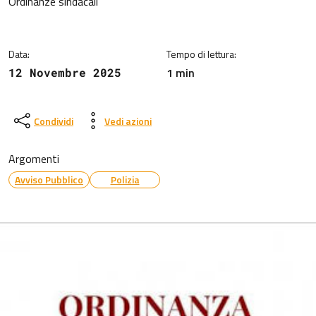
Dettagli della notizia
Ordinanze sindacali
Data:
Tempo di lettura:
1 min
12 Novembre 2025
Condividi
Vedi azioni
Argomenti
Avviso Pubblico
Polizia