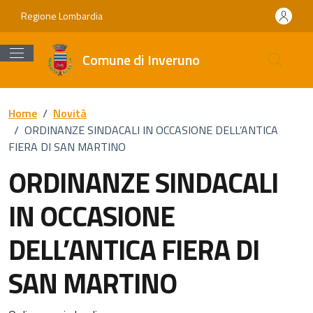
Vai ai contenuti
Vai al footer
Regione Lombardia
Comune di Inveruno
Home
/
Novità
/
ORDINANZE SINDACALI IN OCCASIONE DELL’ANTICA
FIERA DI SAN MARTINO
ORDINANZE SINDACALI
IN OCCASIONE
DELL’ANTICA FIERA DI
SAN MARTINO