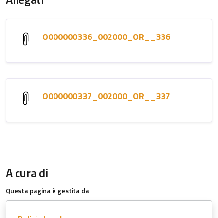
O000000336_002000_OR__336
O000000337_002000_OR__337
A cura di
Questa pagina è gestita da