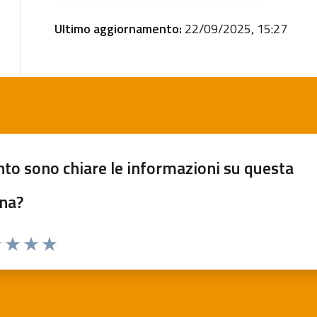
Ultimo aggiornamento:
22/09/2025, 15:27
to sono chiare le informazioni su questa
na?
 1 stelle su 5
luta 2 stelle su 5
Valuta 3 stelle su 5
Valuta 4 stelle su 5
Valuta 5 stelle su 5