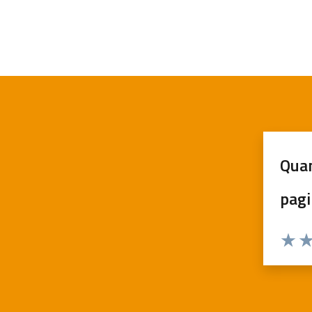
Quan
pagi
Valuta
Va