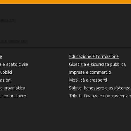
veruno
E DI SERVIZIO
e
Educazione e formazione
 e stato civile
Giustizia e sicurezza pubblica
ubblici
Imprese e commercio
azioni
Mobilità e trasporti
e urbanistica
Salute, benessere e assistenza
e tempo libero
Tributi, finanze e contravvenzio