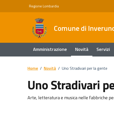
Vai ai contenuti
Vai al footer
Regione Lombardia
Comune di Inverun
Amministrazione
Novità
Servizi
Home
/
Novità
/
Uno Stradivari per la gente
Uno Stradivari pe
Dettagli della notizi
Arte, letteratura e musica nelle fabbriche pe