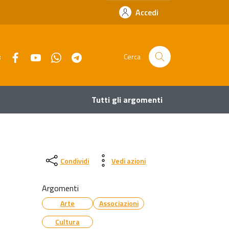
Accedi
Facebook
YouTube
Whatsapp
Telegram
:
Cerca
Tutti gli argomenti
Condividi
Vedi azioni
Argomenti
Arte
Associazioni
Cultura