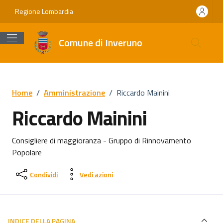
Vai ai contenuti
Vai al footer
Regione Lombardia
Comune di Inveruno
Home
/
Amministrazione
/
Riccardo Mainini
Riccardo Mainini
Consigliere di maggioranza - Gruppo di Rinnovamento
Popolare
Condividi
Vedi azioni
INDICE DELLA PAGINA