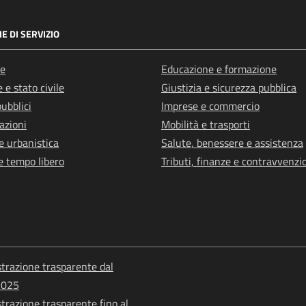
E DI SERVIZIO
e
Educazione e formazione
 e stato civile
Giustizia e sicurezza pubblica
pubblici
Imprese e commercio
azioni
Mobilità e trasporti
e urbanistica
Salute, benessere e assistenza
e tempo libero
Tributi, finanze e contravvenzi
razione trasparente dal
2025
razione trasparente fino al