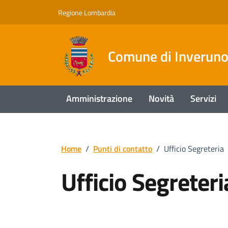
Vai ai contenuti
Vai al footer
Regione Lombardia
Comune di Inverun
Amministrazione
Novità
Servizi
Home
/
Punti di contatto
/
Ufficio Segreteria
Ufficio Segreteri