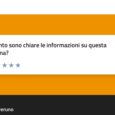
to sono chiare le informazioni su questa
na?
1 stelle su 5
uta 2 stelle su 5
Valuta 3 stelle su 5
Valuta 4 stelle su 5
Valuta 5 stelle su 5
veruno