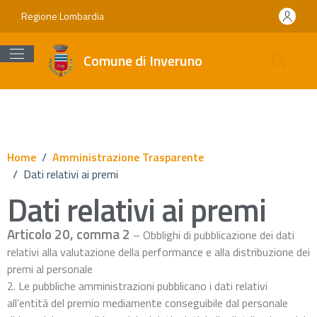
Vai ai contenuti
Vai al footer
Regione Lombardia
Comune di Inveruno
Home
/
Amministrazione Trasparente
/
Dati relativi ai premi
Dati relativi ai premi
Articolo 20, comma 2
– Obblighi di pubblicazione dei dati
relativi alla valutazione della performance e alla distribuzione dei
premi al personale
2. Le pubbliche amministrazioni pubblicano i dati relativi
all’entità del premio mediamente conseguibile dal personale