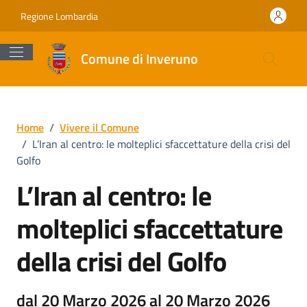
Vai ai contenuti
Vai al footer
Regione Lombardia
Comune di Inveruno
Home
/
Vivere il Comune
/
L’Iran al centro: le molteplici sfaccettature della crisi del
Golfo
L’Iran al centro: le
molteplici sfaccettature
della crisi del Golfo
dal 20 Marzo 2026 al 20 Marzo 2026