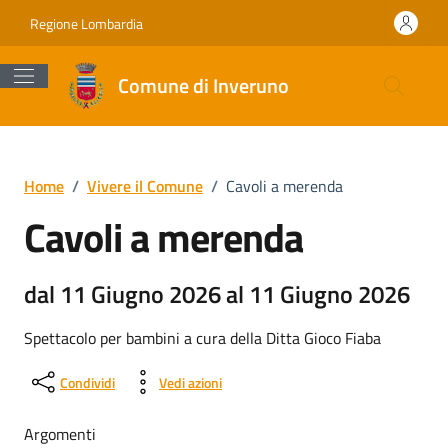
Vai ai contenuti
Vai al footer
Regione Lombardia
Comune di Inveruno
Home
/
Vivere il Comune
/
Cavoli a merenda
Cavoli a merenda
dal 11 Giugno 2026 al 11 Giugno 2026
Spettacolo per bambini a cura della Ditta Gioco Fiaba
Condividi
Vedi azioni
Argomenti