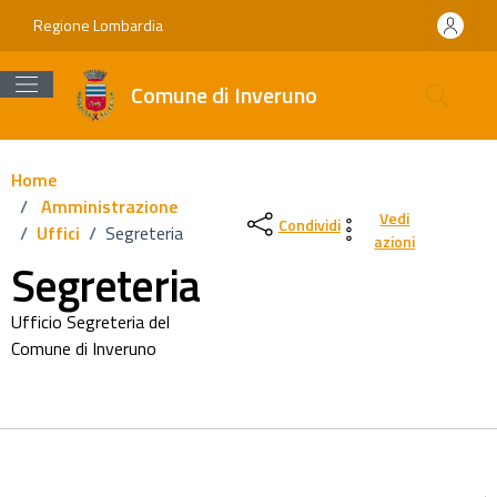
Vai ai contenuti
Vai al footer
Regione Lombardia
Comune di Inveruno
Home
/
Amministrazione
Vedi
Condividi
/
Uffici
/
Segreteria
azioni
Segreteria
Ufficio Segreteria del
Comune di Inveruno