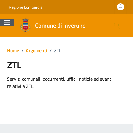
Vai ai contenuti
Vai al footer
Regione Lombardia
Comune di Inveruno
Home
/
Argomenti
/
ZTL
ZTL
Dettagli dell'argomento
Servizi comunali, documenti, uffici, notizie ed eventi
relativi a ZTL