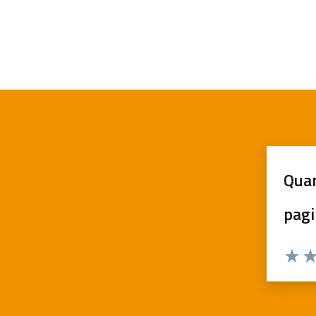
Quan
pagi
Valuta
Va