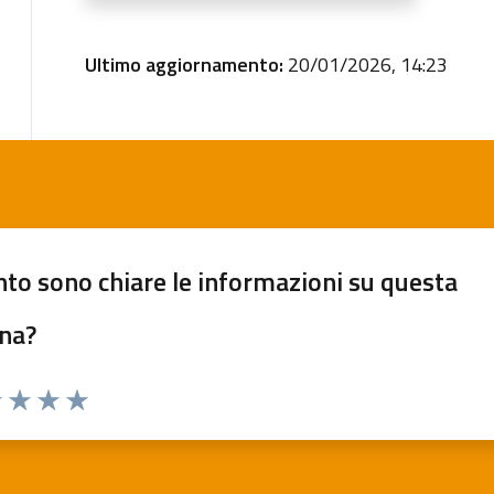
Ultimo aggiornamento:
20/01/2026, 14:23
to sono chiare le informazioni su questa
na?
 1 stelle su 5
luta 2 stelle su 5
Valuta 3 stelle su 5
Valuta 4 stelle su 5
Valuta 5 stelle su 5