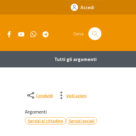
Accedi
Facebook
YouTube
Whatsapp
Telegram
:
Cerca
Tutti gli argomenti
Condividi
Vedi azioni
Argomenti
Servizi al cittadino
Servizi sociali