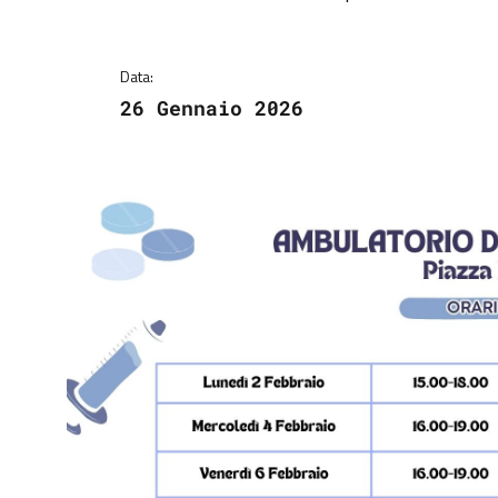
Dettagli della notizi
Data:
26 Gennaio 2026