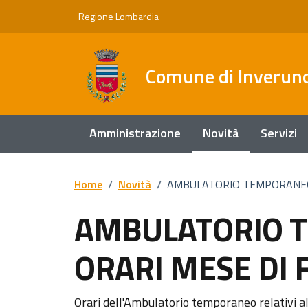
Vai ai contenuti
Vai al footer
Regione Lombardia
Comune di Inverun
Amministrazione
Novità
Servizi
Home
/
Novità
/
AMBULATORIO TEMPORANEO:
AMBULATORIO 
ORARI MESE DI 
Orari dell'Ambulatorio temporaneo relativi 