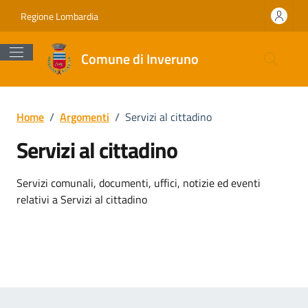
Vai ai contenuti
Vai al footer
Regione Lombardia
Comune di Inveruno
Home
/
Argomenti
/
Servizi al cittadino
Servizi al cittadino
Dettagli dell'argomento
Servizi comunali, documenti, uffici, notizie ed eventi
relativi a Servizi al cittadino