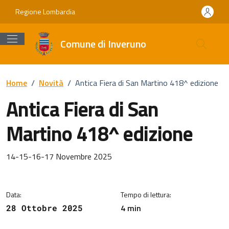
Vai ai contenuti
Vai al footer
Regione Lombardia
Comune di Inveruno
Home
/
Novità
/
Antica Fiera di San Martino 418^ edizione
Antica Fiera di San
Martino 418^ edizione
Dettagli della notizia
14-15-16-17 Novembre 2025
Data:
Tempo di lettura:
4 min
28 Ottobre 2025