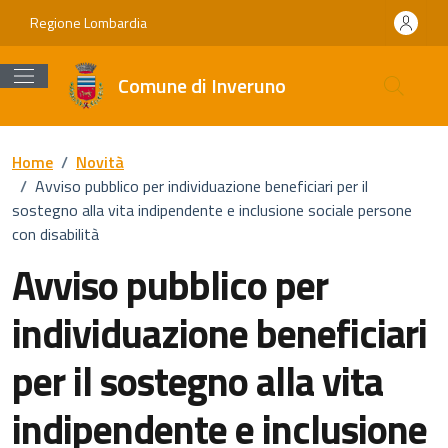
Vai ai contenuti
Vai al footer
Regione Lombardia
Comune di Inveruno
Home
/
Novità
/
Avviso pubblico per individuazione beneficiari per il
sostegno alla vita indipendente e inclusione sociale persone
con disabilità
Avviso pubblico per
individuazione beneficiari
per il sostegno alla vita
indipendente e inclusione