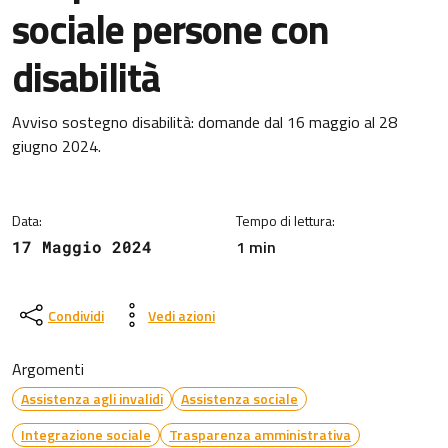
sociale persone con
disabilità
Dettagli della notizia
Avviso sostegno disabilità: domande dal 16 maggio al 28
giugno 2024.
Data:
Tempo di lettura:
1 min
17 Maggio 2024
Condividi
Vedi azioni
Argomenti
Assistenza agli invalidi
Assistenza sociale
Integrazione sociale
Trasparenza amministrativa