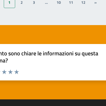
1
2
3
…
10
11
12
»
to sono chiare le informazioni su questa
na?
1 stelle su 5
uta 2 stelle su 5
Valuta 3 stelle su 5
Valuta 4 stelle su 5
Valuta 5 stelle su 5