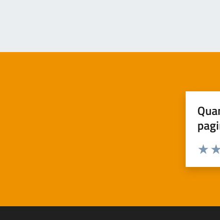
Quan
pagi
Valuta 
Val