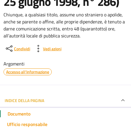
25 giugno 1998, n° 286)
Dettagli del documento
Chiunque, a qualsiasi titolo, assume uno straniero o apolide,
anche se parente o affine, alle proprie dipendenze, è tenuto a
darne comunicazione scritta, entro 48 (quarantotto) ore,
all’autorità locale di pubblica sicurezza.
Condividi
Vedi azioni
Argomenti
Accesso all'informazione
INDICE DELLA PAGINA
Documento
Ufficio responsabile