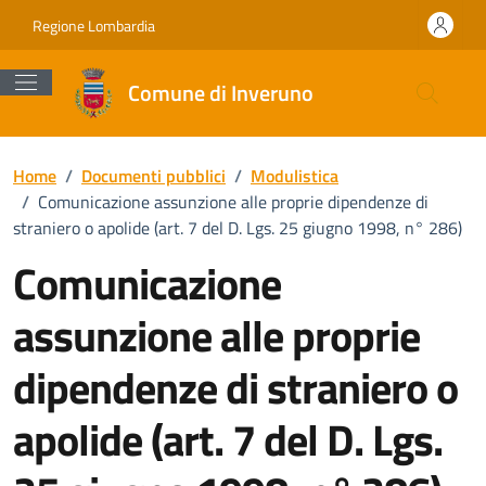
Vai ai contenuti
Vai al footer
Regione Lombardia
Comune di Inveruno
Home
/
Documenti pubblici
/
Modulistica
/
Comunicazione assunzione alle proprie dipendenze di
straniero o apolide (art. 7 del D. Lgs. 25 giugno 1998, n° 286)
Comunicazione
assunzione alle proprie
dipendenze di straniero o
apolide (art. 7 del D. Lgs.