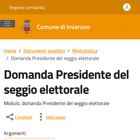
Vai ai contenuti
Vai al footer
Regione Lombardia
Comune di Inveruno
Home
/
Documenti pubblici
/
Modulistica
/
Domanda Presidente del seggio elettorale
Domanda Presidente del
seggio elettorale
Dettagli del documento
Modulo, domanda Presidente del seggio elettorale
Condividi
Vedi azioni
Argomenti