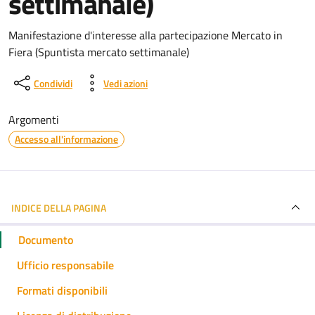
settimanale)
Dettagli del documento
Manifestazione d'interesse alla partecipazione Mercato in
Fiera (Spuntista mercato settimanale)
Condividi
Vedi azioni
Argomenti
Accesso all'informazione
INDICE DELLA PAGINA
Documento
Ufficio responsabile
Formati disponibili