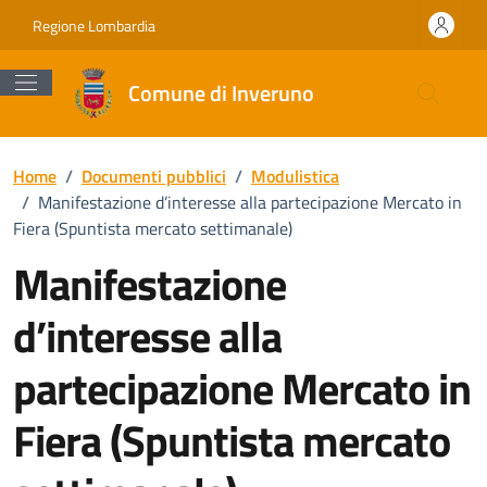
Vai ai contenuti
Vai al footer
Regione Lombardia
Comune di Inveruno
Home
/
Documenti pubblici
/
Modulistica
/
Manifestazione d’interesse alla partecipazione Mercato in
Fiera (Spuntista mercato settimanale)
Manifestazione
d’interesse alla
partecipazione Mercato in
Fiera (Spuntista mercato