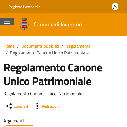
Vai ai contenuti
Vai al footer
Regione Lombardia
Comune di Inveruno
Home
/
Documenti pubblici
/
Regolamenti
/
Regolamento Canone Unico Patrimoniale
Regolamento Canone
Unico Patrimoniale
Dettagli del documento
Regolamento Canone Unico Patrimoniale
Condividi
Vedi azioni
Argomenti