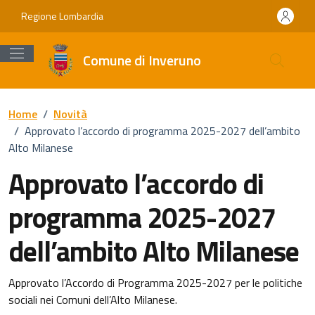
Vai ai contenuti
Vai al footer
Regione Lombardia
Comune di Inveruno
Home
/
Novità
/
Approvato l’accordo di programma 2025-2027 dell’ambito
Alto Milanese
Approvato l’accordo di
programma 2025-2027
dell’ambito Alto Milanese
Dettagli della notizia
Approvato l’Accordo di Programma 2025-2027 per le politiche
sociali nei Comuni dell’Alto Milanese.