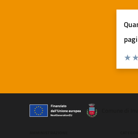
Quan
pagi
Valuta
Va
Comune di In
AMMINISTRAZIONE
CATEGORI