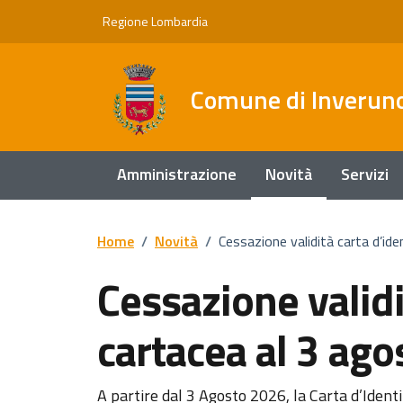
Vai ai contenuti
Vai al footer
Regione Lombardia
Comune di Inverun
Amministrazione
Novità
Servizi
Home
/
Novità
/
Cessazione validità carta d’id
Cessazione validi
cartacea al 3 ag
A partire dal 3 Agosto 2026, la Carta d’Identi