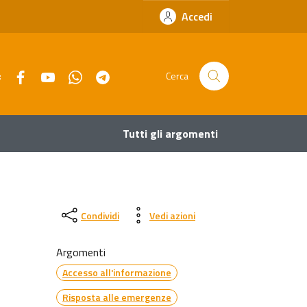
Accedi
Facebook
YouTube
Whatsapp
Telegram
:
Cerca
Tutti gli argomenti
Condividi
Vedi azioni
Argomenti
Accesso all'informazione
Risposta alle emergenze