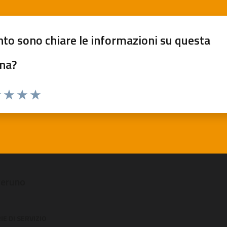
to sono chiare le informazioni su questa
na?
 1 stelle su 5
luta 2 stelle su 5
Valuta 3 stelle su 5
Valuta 4 stelle su 5
Valuta 5 stelle su 5
veruno
E DI SERVIZIO