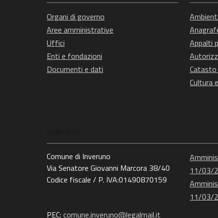
Organi di governo
Ambient
Aree amministrative
Anagrafe
Uffici
Appalti p
Enti e fondazioni
Autorizz
Documenti e dati
Catasto 
Cultura 
CONTATTI
Comune di Inveruno
Amminist
Via Senatore Giovanni Marcora 38/40
11/03/
Codice fiscale / P. IVA:01490870159
Amminist
11/03/
PEC:
comune.inveruno@legalmail.it