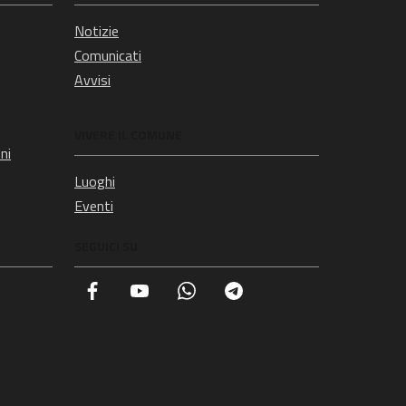
Notizie
Comunicati
Avvisi
VIVERE IL COMUNE
ni
Luoghi
Eventi
SEGUICI SU
Facebook
YouTube
Whatsapp
Telegram