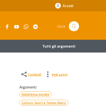
Accedi
Facebook
YouTube
Whatsapp
Telegram
:
Cerca
Tutti gli argomenti
Condividi
Vedi azioni
Argomenti
Assistenza sociale
Cultura, Sport e Tempo libero