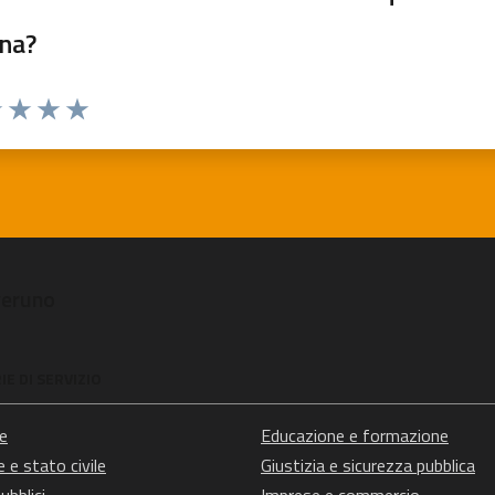
na?
 1 stelle su 5
luta 2 stelle su 5
Valuta 3 stelle su 5
Valuta 4 stelle su 5
Valuta 5 stelle su 5
veruno
E DI SERVIZIO
e
Educazione e formazione
 e stato civile
Giustizia e sicurezza pubblica