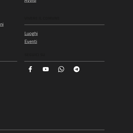
Avvisi
VIVERE IL COMUNE
ni
Luoghi
Eventi
SEGUICI SU
Facebook
YouTube
Whatsapp
Telegram