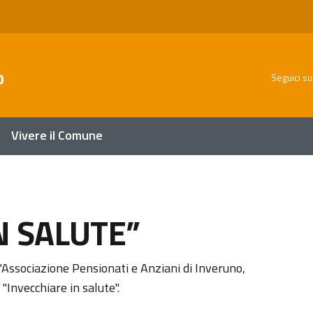
o
Seguici su
Vivere il Comune
N SALUTE”
a
'Associazione Pensionati e Anziani di Inveruno,
"Invecchiare in salute".