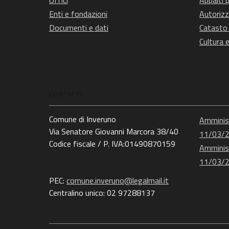
Uffici
Appalti p
Enti e fondazioni
Autorizz
Documenti e dati
Catasto 
Cultura 
CONTATTI
Comune di Inveruno
Amminist
Via Senatore Giovanni Marcora 38/40
11/03/
Codice fiscale / P. IVA:01490870159
Amminist
11/03/
PEC:
comune.inveruno@legalmail.it
Centralino unico: 02 97288137