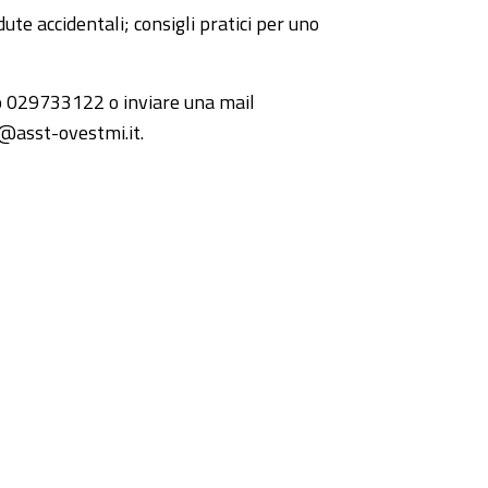
dute accidentali; consigli pratici per uno
ro 029733122 o inviare una mail
o@asst-ovestmi.it.