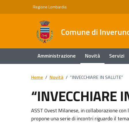
Vai ai contenuti
Vai al footer
Regione Lombardia
Comune di Inverun
Amministrazione
Novità
Servizi
Home
/
Novità
/
“INVECCHIARE IN SALUTE”
“INVECCHIARE I
Dettagli della notizi
ASST Ovest Milanese, in collaborazione con l
propone una serie di incontri riguardo il tema 