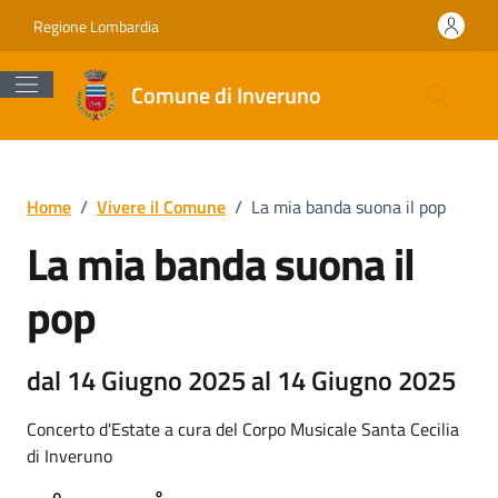
Vai ai contenuti
Vai al footer
Regione Lombardia
Comune di Inveruno
Home
/
Vivere il Comune
/
La mia banda suona il pop
La mia banda suona il
pop
dal 14 Giugno 2025 al 14 Giugno 2025
Concerto d'Estate a cura del Corpo Musicale Santa Cecilia
di Inveruno