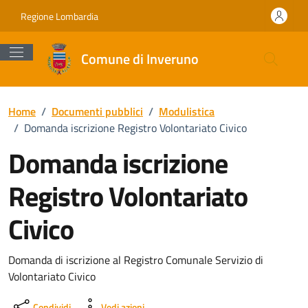
Vai ai contenuti
Vai al footer
Regione Lombardia
Comune di Inveruno
Home
/
Documenti pubblici
/
Modulistica
/
Domanda iscrizione Registro Volontariato Civico
Domanda iscrizione
Registro Volontariato
Civico
Dettagli del documento
Domanda di iscrizione al Registro Comunale Servizio di
Volontariato Civico
Condividi
Vedi azioni