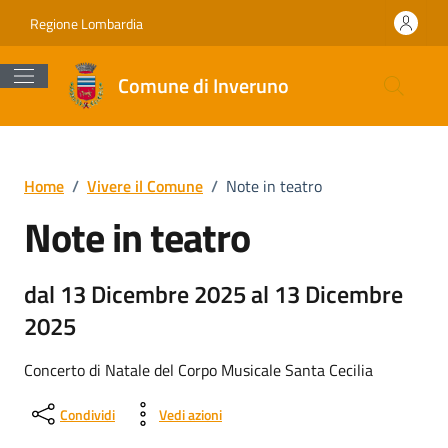
Vai ai contenuti
Vai al footer
Regione Lombardia
Comune di Inveruno
Home
/
Vivere il Comune
/
Note in teatro
Note in teatro
dal 13 Dicembre 2025 al 13 Dicembre
2025
Concerto di Natale del Corpo Musicale Santa Cecilia
Condividi
Vedi azioni