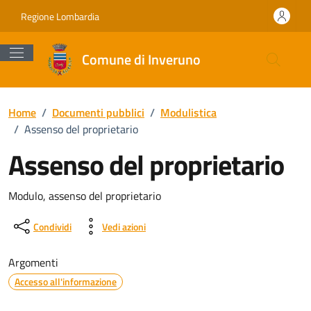
Vai ai contenuti
Vai al footer
Regione Lombardia
Comune di Inveruno
Home
/
Documenti pubblici
/
Modulistica
/
Assenso del proprietario
Assenso del proprietario
Dettagli del documento
Modulo, assenso del proprietario
Condividi
Vedi azioni
Argomenti
Accesso all'informazione