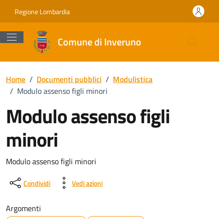
Vai ai contenuti
Vai al footer
Regione Lombardia
Comune di Inveruno
Home
/
Documenti pubblici
/
Modulistica
/
Modulo assenso figli minori
Modulo assenso figli
minori
Dettagli del documento
Modulo assenso figli minori
Condividi
Vedi azioni
Argomenti