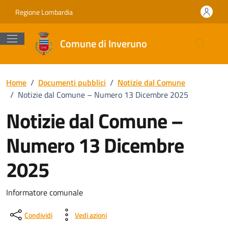
Vai ai contenuti
Vai al footer
Regione Lombardia
Comune di Inveruno
Home
/
Documenti pubblici
/
Notizie dal Comune
/
Notizie dal Comune – Numero 13 Dicembre 2025
Notizie dal Comune –
Numero 13 Dicembre
2025
Dettagli del documento
Informatore comunale
Condividi
Vedi azioni