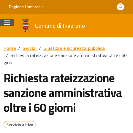
Vai ai contenuti
Vai al footer
Regione Lombardia
Comune di Inveruno
Home
/
Servizi
/
Giustizia e sicurezza pubblica
/
Richiesta rateizzazione sanzione amministrativa oltre i 60
giorni
Richiesta rateizzazione
sanzione amministrativa
oltre i 60 giorni
Servizio attivo