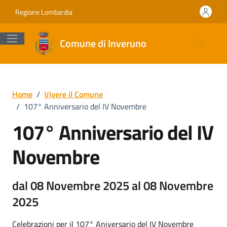
Vai ai contenuti
Vai al footer
Regione Lombardia
Comune di Inveruno
Home
/
Vivere il Comune
/
107° Anniversario del IV Novembre
107° Anniversario del IV
Novembre
dal 08 Novembre 2025 al 08 Novembre
2025
Celebrazioni per il 107° Aniversario del IV Novembre