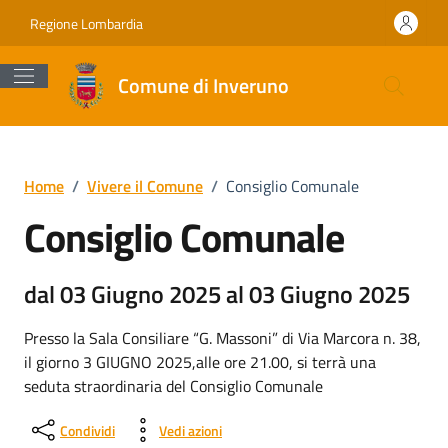
Vai ai contenuti
Vai al footer
Regione Lombardia
Comune di Inveruno
Home
/
Vivere il Comune
/
Consiglio Comunale
Consiglio Comunale
dal 03 Giugno 2025 al 03 Giugno 2025
Presso la Sala Consiliare “G. Massoni” di Via Marcora n. 38,
il giorno 3 GIUGNO 2025,alle ore 21.00, si terrà una
seduta straordinaria del Consiglio Comunale
Condividi
Vedi azioni