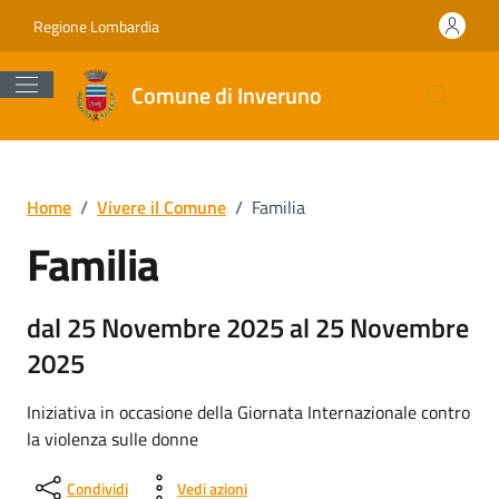
Vai ai contenuti
Vai al footer
Regione Lombardia
Comune di Inveruno
Home
/
Vivere il Comune
/
Familia
Familia
dal 25 Novembre 2025 al 25 Novembre
2025
Iniziativa in occasione della Giornata Internazionale contro
la violenza sulle donne
Condividi
Vedi azioni