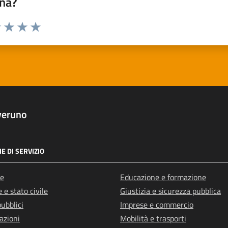
na?
1 stelle su 5
uta 2 stelle su 5
Valuta 3 stelle su 5
Valuta 4 stelle su 5
Valuta 5 stelle su 5
veruno
E DI SERVIZIO
e
Educazione e formazione
 e stato civile
Giustizia e sicurezza pubblica
pubblici
Imprese e commercio
azioni
Mobilità e trasporti