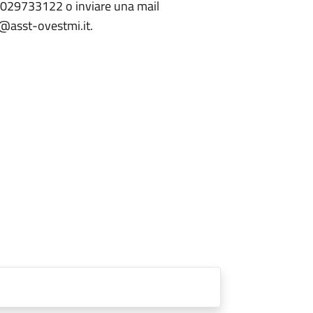
o 029733122 o inviare una mail
o@asst-ovestmi.it.