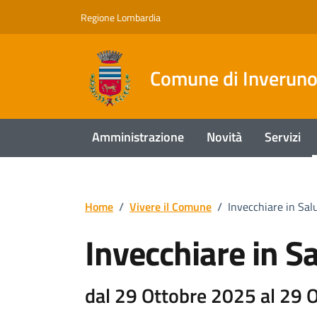
Vai ai contenuti
Vai al footer
Regione Lombardia
Comune di Inverun
Amministrazione
Novità
Servizi
Home
/
Vivere il Comune
/
Invecchiare in Sal
Invecchiare in S
dal 29 Ottobre 2025 al 29 