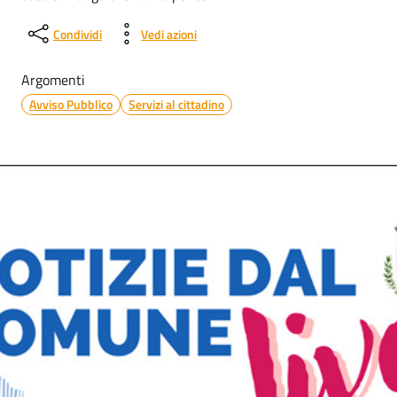
Condividi
Vedi azioni
Argomenti
Avviso Pubblico
Servizi al cittadino