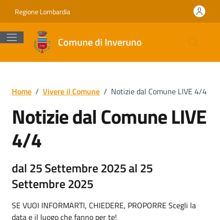
Vai ai contenuti
Vai al footer
Regione Lombardia
Comune di Inveruno
Home
/
Vivere il Comune
/
Notizie dal Comune LIVE 4/4
Notizie dal Comune LIVE
4/4
dal 25 Settembre 2025 al 25
Settembre 2025
SE VUOI INFORMARTI, CHIEDERE, PROPORRE Scegli la
data e il luogo che fanno per te!