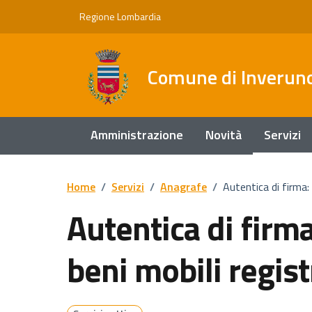
Vai ai contenuti
Vai al footer
Regione Lombardia
Comune di Inverun
Amministrazione
Novità
Servizi
Home
/
Servizi
/
Anagrafe
/
Autentica di firma: 
Autentica di firma:
beni mobili regist