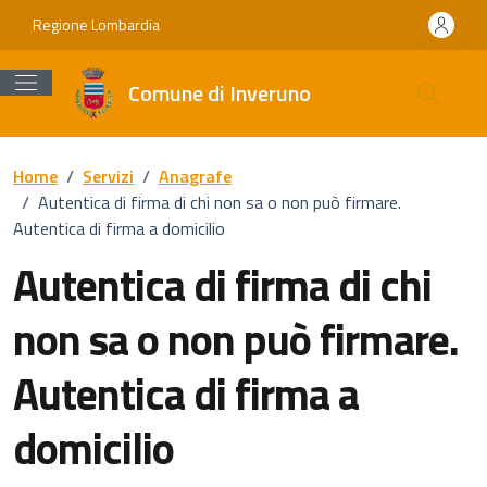
Vai ai contenuti
Vai al footer
Regione Lombardia
Comune di Inveruno
Home
/
Servizi
/
Anagrafe
/
Autentica di firma di chi non sa o non può firmare.
Autentica di firma a domicilio
Autentica di firma di chi
non sa o non può firmare.
Autentica di firma a
domicilio