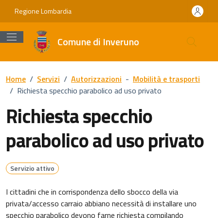
Vai ai contenuti
Vai al footer
Regione Lombardia
Comune di Inveruno
Home
/
Servizi
/
Autorizzazioni
-
Mobilità e trasporti
/
Richiesta specchio parabolico ad uso privato
Richiesta specchio
parabolico ad uso privato
Servizio attivo
I cittadini che in corrispondenza dello sbocco della via
privata/accesso carraio abbiano necessità di installare uno
specchio parabolico devono farne richiesta compilando