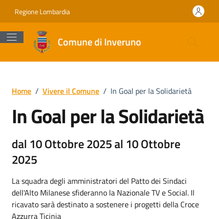
Vai ai contenuti
Vai al footer
Regione Lombardia
Comune di Inveruno
Home
/
Vivere il Comune
/
In Goal per la Solidarietà
In Goal per la Solidarietà
dal 10 Ottobre 2025 al 10 Ottobre
2025
La squadra degli amministratori del Patto dei Sindaci
dell'Alto Milanese sfideranno la Nazionale TV e Social. Il
ricavato sarà destinato a sostenere i progetti della Croce
Azzurra Ticinia