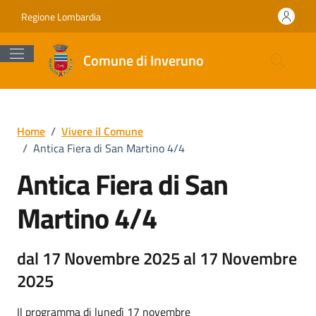
Vai ai contenuti
Vai al footer
Regione Lombardia
Comune di Inveruno
Home
/
Vivere il Comune
/
Antica Fiera di San Martino 4/4
Antica Fiera di San
Martino 4/4
dal 17 Novembre 2025 al 17 Novembre
2025
Il programma di lunedì 17 novembre