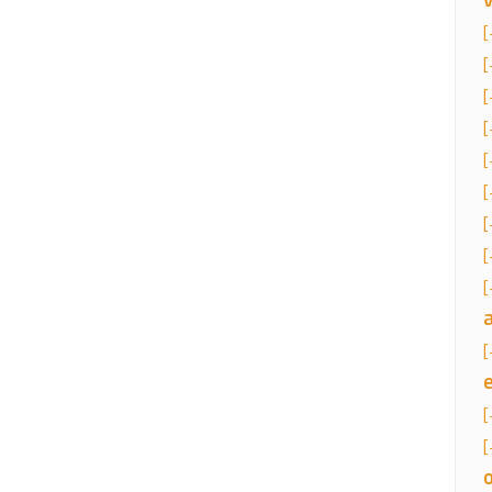
[
[
[
[
[
[
[
[
[
[
[
[