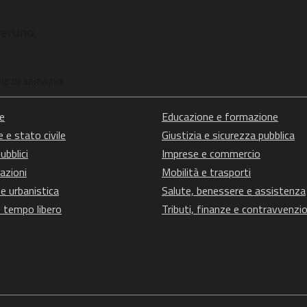
veruno
E DI SERVIZIO
e
Educazione e formazione
 e stato civile
Giustizia e sicurezza pubblica
ubblici
Imprese e commercio
azioni
Mobilità e trasporti
e urbanistica
Salute, benessere e assistenza
e tempo libero
Tributi, finanze e contravvenzio