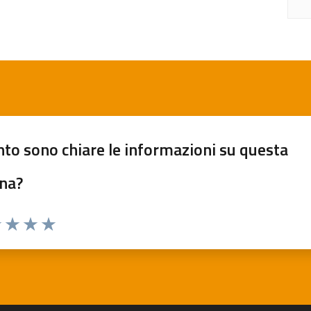
to sono chiare le informazioni su questa
na?
1 stelle su 5
uta 2 stelle su 5
Valuta 3 stelle su 5
Valuta 4 stelle su 5
Valuta 5 stelle su 5