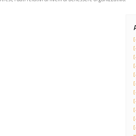
[
[
[
[
[
[
[
[
[
[
[