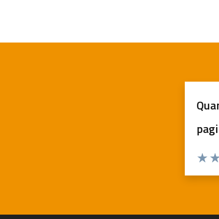
Quan
pagi
Valuta 
Val