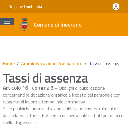
Vai ai contenuti
Vai al footer
Regione Lombardia
Comune di Inveruno
Home
/
Amministrazione Trasparente
/
Tassi di assenza
Tassi di assenza
Articolo 16 , comma 3
– Obblighi di pubblicazione
concernenti la dotazione organica e il costo del personale con
rapporto di lavoro a tempo indeterminatoa
3. Le pubbliche amministrazioni pubblicano trimestralmente i
dati relativi ai tassi di assenza del personale distinti per uffici di
livello dirigenziale.