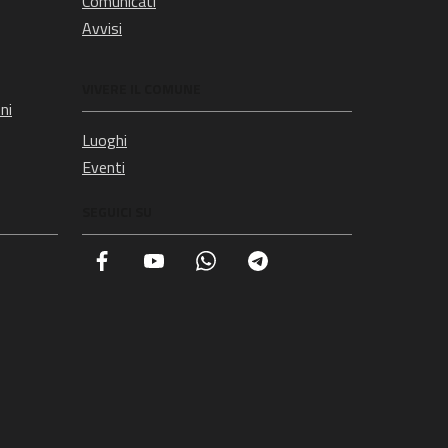
Comunicati
Avvisi
VIVERE IL COMUNE
ni
Luoghi
Eventi
SEGUICI SU
Facebook
YouTube
Whatsapp
Telegram