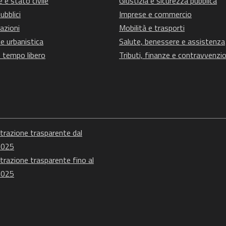
 e stato civile
Giustizia e sicurezza pubblica
ubblici
Imprese e commercio
azioni
Mobilità e trasporti
e urbanistica
Salute, benessere e assistenza
e tempo libero
Tributi, finanze e contravvenzio
razione trasparente dal
2025
razione trasparente fino al
2025