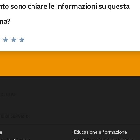
to sono chiare le informazioni su questa
na?
1 stelle su 5
uta 2 stelle su 5
Valuta 3 stelle su 5
Valuta 4 stelle su 5
Valuta 5 stelle su 5
veruno
E DI SERVIZIO
e
Educazione e formazione