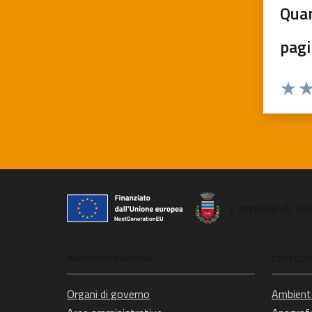
Quan
pagi
Valuta 
Val
Comune di In
AMMINISTRAZIONE
CATEGORI
Organi di governo
Ambient