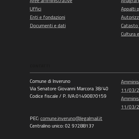
Aree amministrative
Anagrafe
Uffici
Appalti p
Enti e fondazioni
Autorizz
Documenti e dati
Catasto 
Cultura 
CONTATTI
Comune di Inveruno
Amminist
Via Senatore Giovanni Marcora 38/40
11/03/
Codice fiscale / P. IVA:01490870159
Amminist
11/03/
PEC:
comune.inveruno@legalmail.it
Centralino unico: 02 97288137