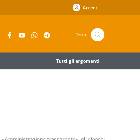
Accedi
Facebook
YouTube
Whatsapp
Telegram
:
Cerca
Tutti gli argomenti
ne «Amministrazione trasparente», gli elenchi