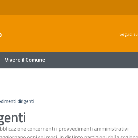
o
Seguici su
Vivere il Comune
dimenti dirigenti
genti
ubblicazione concernenti i provvedimenti amministrativi
aggiornano ogni sei mesi, in distinte partizioni della sezio