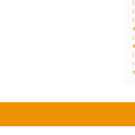
[
[
[
[
[
[