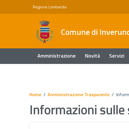
Vai ai contenuti
Vai al footer
Regione Lombardia
Comune di Inverun
Amministrazione
Novità
Servizi
Home
/
Amministrazione Trasparente
/
Inform
Informazioni sulle