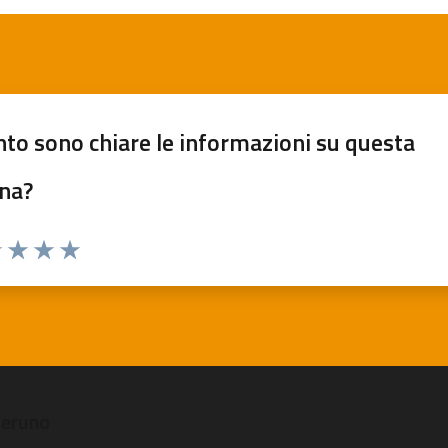
to sono chiare le informazioni su questa
na?
1 stelle su 5
uta 2 stelle su 5
Valuta 3 stelle su 5
Valuta 4 stelle su 5
Valuta 5 stelle su 5
veruno