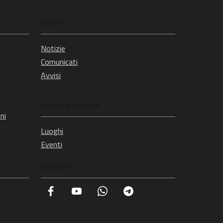
NOVITÀ
Notizie
Comunicati
Avvisi
VIVERE IL COMUNE
ni
Luoghi
Eventi
SEGUICI SU
Facebook
YouTube
Whatsapp
Telegram