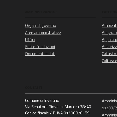
AMMINISTRAZIONE
CATEGORI
Organi di governo
Ambient
Aree amministrative
Anagrafe
Uffici
Appalti p
Enti e fondazioni
Autorizz
Documenti e dati
Catasto 
Cultura 
CONTATTI
Comune di Inveruno
Amminist
Via Senatore Giovanni Marcora 38/40
11/03/
Codice fiscale / P. IVA:01490870159
Amminist