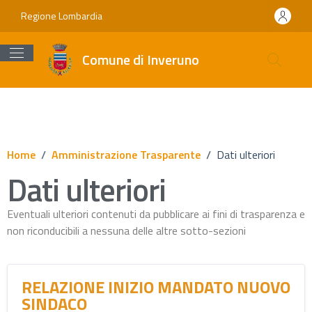
Vai ai contenuti
Vai al footer
Regione Lombardia
Comune di Inveruno
Home
/
Amministrazione Trasparente
/
Dati ulteriori
Dati ulteriori
Eventuali ulteriori contenuti da pubblicare ai fini di trasparenza e
non riconducibili a nessuna delle altre sotto-sezioni
RELAZIONE INIZIO MANDATO NUOVO
SINDACO